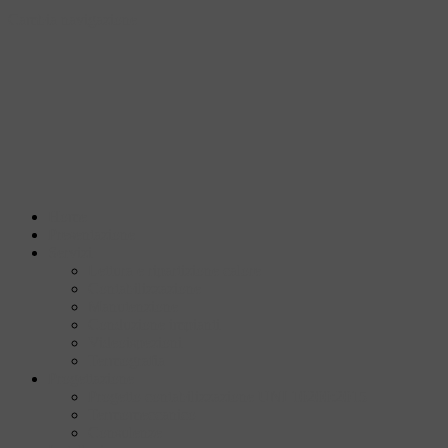
Cambia navigazione
Home
Presentazione
Servizi
Lettura e ripartizione calore
Contabilizzazione
Manutenzione
Conduzione impianti
Videoispezioni
Termografia
Progettazione
Progetto contabilizzazione UNI 10200:2015
Termomeccanico
Consulenze