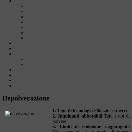
Installazione
Termomeccanico
Metalmeccanico
Automazione
Hardware / Software
Depolverazione
Impianti elettrici
Illuminazione LED
Download
FORUM
SHOP
Carrello
Prodotti
Registrazione
Referenze
Contatti
Portale
Depolverazione
1. Tipo di tecnologia
Filtrazione a secco.
2. Inquinanti abbattibili
Tutti i tipi di
polvere.
3. Limiti di emissione raggiungibili
Tale tecnologia è in grado di trattare