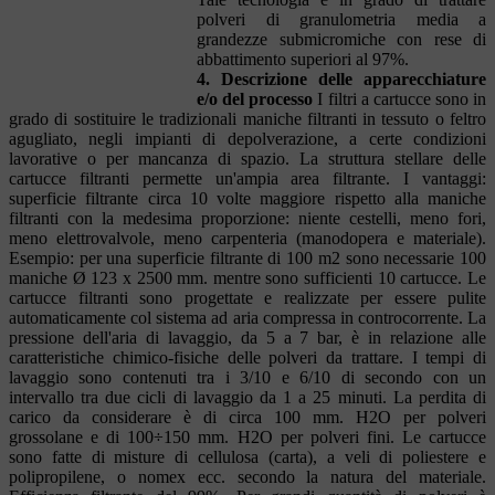
polveri di granulometria media a
grandezze submicromiche con rese di
abbattimento superiori al 97%.
4. Descrizione delle apparecchiature
e/o del processo
I filtri a cartucce sono in
grado di sostituire le tradizionali maniche filtranti in tessuto o feltro
agugliato, negli impianti di depolverazione, a certe condizioni
lavorative o per mancanza di spazio. La struttura stellare delle
cartucce filtranti permette un'ampia area filtrante. I vantaggi:
superficie filtrante circa 10 volte maggiore rispetto alla maniche
filtranti con la medesima proporzione: niente cestelli, meno fori,
meno elettrovalvole, meno carpenteria (manodopera e materiale).
Esempio: per una superficie filtrante di 100 m2 sono necessarie 100
maniche Ø 123 x 2500 mm. mentre sono sufficienti 10 cartucce. Le
cartucce filtranti sono progettate e realizzate per essere pulite
automaticamente col sistema ad aria compressa in controcorrente. La
pressione dell'aria di lavaggio, da 5 a 7 bar, è in relazione alle
caratteristiche chimico-fisiche delle polveri da trattare. I tempi di
lavaggio sono contenuti tra i 3/10 e 6/10 di secondo con un
intervallo tra due cicli di lavaggio da 1 a 25 minuti. La perdita di
carico da considerare è di circa 100 mm. H2O per polveri
grossolane e di 100÷150 mm. H2O per polveri fini. Le cartucce
sono fatte di misture di cellulosa (carta), a veli di poliestere e
polipropilene, o nomex ecc. secondo la natura del materiale.