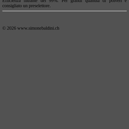
Efficienza filtrante del 99%. Per grandi quantità di polveri è
consigliato un preselettore.
Torna su
© 2026 www.simonebaldini.ch