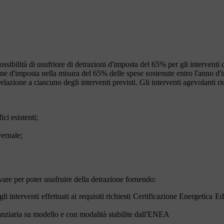
sibilità di usufriore di detrazioni d'imposta del 65% per gli interventi d
e d'imposta nella misura del 65% delle spese sostenute entro l'anno d'imp
relazione a ciascuno degli interventi previsti. Gli interventi agevolanti r
ici esistenti;
vernale;
vare per poter usufruire della detrazione fornendo:
 interventi effettuati ai requisiti richiesti Certificazione Energetica Edi
nanziaria su modello e con modalità stabilite dall'ENEA