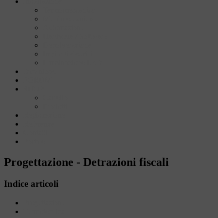
Installazione
Termomeccanico
Metalmeccanico
Automazione
Hardware / Software
Depolverazione
Impianti elettrici
Illuminazione LED
Download
FORUM
SHOP
Carrello
Prodotti
Registrazione
Referenze
Contatti
Portale
Progettazione - Detrazioni fiscali
Indice articoli
Progettazione
Termotecnica