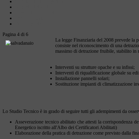
Certificazioni energetiche
Detrazioni fiscali
Prevenzione incendi
Impatto acustico
Tutte le pagine
Pagina 4 di 6
La legge Finanziaria del 2008 prevede la pos
consiste nel riconoscimento di una detrazion
massimo di detrazione fruibile, stabilito in 
Interventi su strutture opache e su infissi;
Interventi di riqualificazione globale su edif
Installazione pannelli solari;
Sostituzione impianti di climatizzazione in
Lo Studio Tecnico è in grado di seguire tutti gli adempimenti da osser
Asseverazione tecnico abilitato che attesti la corrispondenza degli
Energetico iscritto all'Albo dei Certificatori Abilitati)
Elaborazione della pratica di detrazione come previsto dalla fi