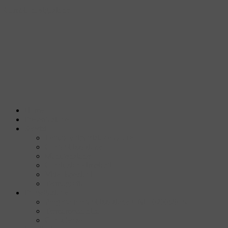
Cambia navigazione
Home
Presentazione
Servizi
Lettura e ripartizione calore
Contabilizzazione
Manutenzione
Conduzione impianti
Videoispezioni
Termografia
Progettazione
Progetto contabilizzazione UNI 10200:2015
Termomeccanico
Consulenze