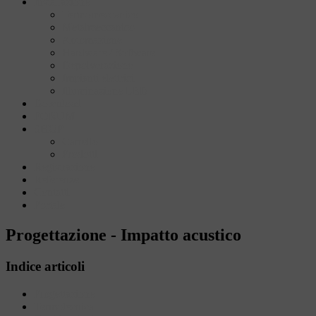
Installazione
Termomeccanico
Metalmeccanico
Automazione
Hardware / Software
Depolverazione
Impianti elettrici
Illuminazione LED
Download
FORUM
SHOP
Carrello
Prodotti
Registrazione
Referenze
Contatti
Portale
Progettazione - Impatto acustico
Indice articoli
Progettazione
Termotecnica